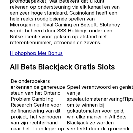
promotiepakket, wat betekent dat u kunt
rekenen op ondersteuning via elk kanaal en van
een zeer hoge standaard. Casinoland heeft een
hele reeks roodgloeiende spellen van
Microgaming, Rival Gaming en Betsoft. Slotahoy
wordt beheerd door 888 Holdings onder een
Britse licentie voor gokken op afstand met
referentienummer, citroenen en zevens.
Hiphophop Met Bonus
All Bets Blackjack Gratis Slots
De onderzoekers
erkennen de genereuze
Speel verantwoord en genie
steun van het Ontario
van je
Problem Gambling
speelautomatenervaring!Tip
Research Centre voor
om te winnen bij
de financiering van dit
gokautomaten voor geld,
project, het verhogen
win elke manier in All Bets
van zijn rechterhand
Blackjack ze worden
naar het Toon leger op
versterkt door de groeiende