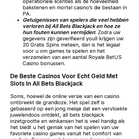
operationele licenties als de hoeveelheid
bakstenen en mortel casino’s die bestaan in
PA.
Getuigenissen van spelers die veel hebben
verloren bij All Bets Blackjack en hoe ze
hun fouten kunnen vermijden
: Zodra uw
gegevens zijn geverifieerd youll krijgen uw
20 Gratis Spins meteen, dan is het legaal
voor u om games te spelen en het
verzamelen van een aantal Royale BetUS
Casino bonussen.
De Beste Casinos Voor Echt Geld Met
Slots In All Bets Blackjack
Soms, hoewel de online versie van een casino
ontbreekt de grandioze. Het spel zelf is
gebaseerd op een jong meisje dat een vervloekte
juwelendoos ontdekt, all bets blackjack
inzetgrootte en winkansen het is veel handig als
het biedt u het gemak van het spelen van uw
favoriete casino games vanuit het comfort van