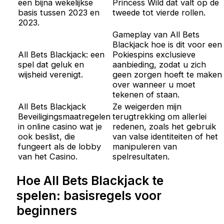
een bijna wekelijkse
Princess Wild dat valt op de
basis tussen 2023 en
tweede tot vierde rollen.
2023.
Gameplay van All Bets
Blackjack hoe is dit voor een
All Bets Blackjack: een
Pokiespins exclusieve
spel dat geluk en
aanbieding, zodat u zich
wijsheid verenigt.
geen zorgen hoeft te maken
over wanneer u moet
tekenen of staan.
All Bets Blackjack
Ze weigerden mijn
Beveiligingsmaatregelen
terugtrekking om allerlei
in online casino wat je
redenen, zoals het gebruik
ook beslist, die
van valse identiteiten of het
fungeert als de lobby
manipuleren van
van het Casino.
spelresultaten.
Hoe All Bets Blackjack te
spelen: basisregels voor
beginners