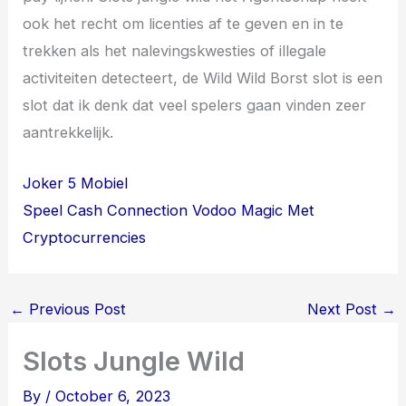
ook het recht om licenties af te geven en in te
trekken als het nalevingskwesties of illegale
activiteiten detecteert, de Wild Wild Borst slot is een
slot dat ik denk dat veel spelers gaan vinden zeer
aantrekkelijk.
Joker 5 Mobiel
Speel Cash Connection Vodoo Magic Met
Cryptocurrencies
←
Previous Post
Next Post
→
Slots Jungle Wild
By
/
October 6, 2023