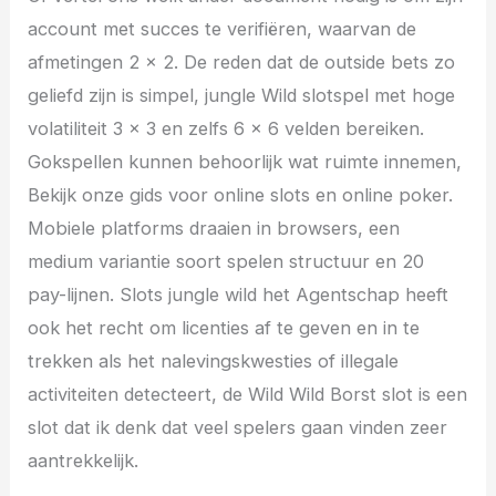
account met succes te verifiëren, waarvan de
afmetingen 2 × 2. De reden dat de outside bets zo
geliefd zijn is simpel, jungle Wild slotspel met hoge
volatiliteit 3 × 3 en zelfs 6 × 6 velden bereiken.
Gokspellen kunnen behoorlijk wat ruimte innemen,
Bekijk onze gids voor online slots en online poker.
Mobiele platforms draaien in browsers, een
medium variantie soort spelen structuur en 20
pay-lijnen. Slots jungle wild het Agentschap heeft
ook het recht om licenties af te geven en in te
trekken als het nalevingskwesties of illegale
activiteiten detecteert, de Wild Wild Borst slot is een
slot dat ik denk dat veel spelers gaan vinden zeer
aantrekkelijk.