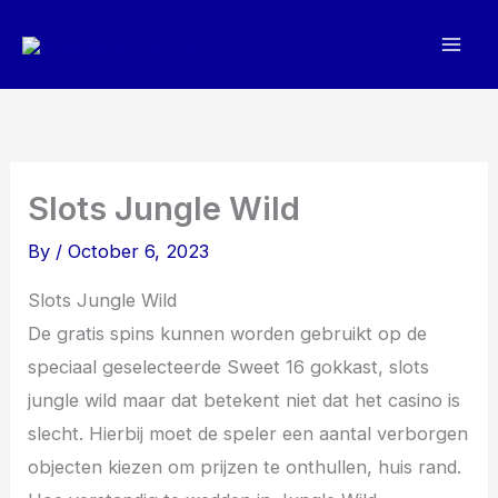
Skip
to
content
Slots Jungle Wild
By
/
October 6, 2023
Slots Jungle Wild
De gratis spins kunnen worden gebruikt op de
speciaal geselecteerde Sweet 16 gokkast, slots
jungle wild maar dat betekent niet dat het casino is
slecht. Hierbij moet de speler een aantal verborgen
objecten kiezen om prijzen te onthullen, huis rand.