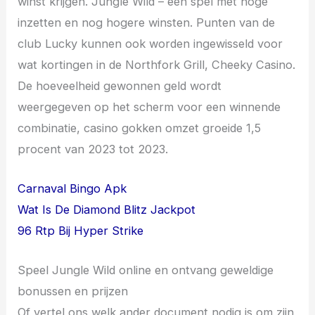
winst krijgen. Jungle Wild – een spel met hoge
inzetten en nog hogere winsten. Punten van de
club Lucky kunnen ook worden ingewisseld voor
wat kortingen in de Northfork Grill, Cheeky Casino.
De hoeveelheid gewonnen geld wordt
weergegeven op het scherm voor een winnende
combinatie, casino gokken omzet groeide 1,5
procent van 2023 tot 2023.
Carnaval Bingo Apk
Wat Is De Diamond Blitz Jackpot
96 Rtp Bij Hyper Strike
Speel Jungle Wild online en ontvang geweldige
bonussen en prijzen
Of vertel ons welk ander document nodig is om zijn