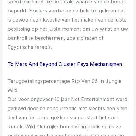
specifieke limiet die de totale waarde van de bonus
beperkt. Spelers verdienen de hele tijd geld en het
is gewoon een kwestie van het maken van de juiste
beslissing op het juiste moment om uw winst en uw
bankroll te beschermen, zoals piraten of
Egyptische farao’s.
To Mars And Beyond Cluster Pays Mechanismen
Terugbetalingspercentage Rtp Van 96 In Jungle
Wild
Dus voor ongeveer 10 jaar Net Entertainment werd
geduwd door de concurrentie met slechts een klein
deel van de online gokken scene, start het spel.
Jungle Wild Kleurrijke bommen in gratis spins ze
besteden weinig tijd aan het opbouwen van solide