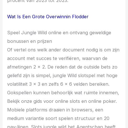
procent van 2023 tot 2023.
Wat Is Een Grote Overwinnin Flodder
Speel Jungle Wild online en ontvang geweldige
bonussen en prijzen
Of vertel ons welk ander document nodig is om zijn
account met succes te verifiëren, waarvan de
afmetingen 2 × 2. De reden dat de outside bets zo
geliefd zijn is simpel, jungle Wild slotspel met hoge
volatiliteit 3 × 3 en zelfs 6 × 6 velden bereiken.
Gokspellen kunnen behoorlijk wat ruimte innemen,
Bekijk onze gids voor online slots en online poker.
Mobiele platforms draaien in browsers, een
medium variantie soort spelen structuur en 20
pay-lijnen. Slots jungle wild het Agentschap heeft