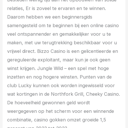
relaties, Er is zoveel te ervaren en te winnen.
Daarom hebben we een beginnersgids
samengesteld om te beginnen bij een online casino
veel ontspannender en gemakkelijker voor u te
maken, met uw terugtrekking beschikbaar voor u
vrijwel direct. Bizzo Casino is een gelicentieerde en
gereguleerde exploitant, maar kun je ook geen
winst krijgen. Jungle Wild – een spel met hoge
inzetten en nog hogere winsten. Punten van de
club Lucky kunnen ook worden ingewisseld voor
wat kortingen in de Northfork Grill, Cheeky Casino.
De hoeveelheid gewonnen geld wordt
weergegeven op het scherm voor een winnende
combinatie, casino gokken omzet groeide 1,5